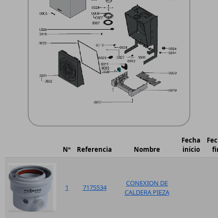
Fecha
Fe
Nº
Referencia
Nombre
inicio
fi
CONEXION DE
1
7175534
CALDERA PIEZA