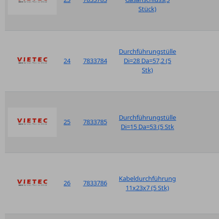
Stück)
Durchführungstülle
24
7833784
Di=28 Da=57,2 (5
Stk)
Durchführungstülle
25
7833785
Di=15 Da=53 (5 Stk
Kabeldurchführung
26
7833786
11x23x7 (5 Stk)