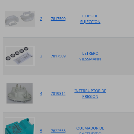
CLIPS DE
2
7817500
SUJECCION
LETRERO
3
7817509
VIESSMANN
INTERRUPTOR DE
4
7819814
PRESION
QUEMADOR DE
5
7822555
ENCENDIDO