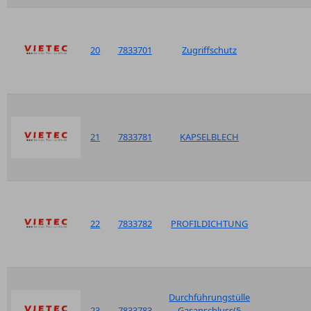
20
7833701
Zugriffschutz
21
7833781
KAPSELBLECH
22
7833782
PROFILDICHTUNG
Durchführungstülle
23
7833783
Gasanschluss(5