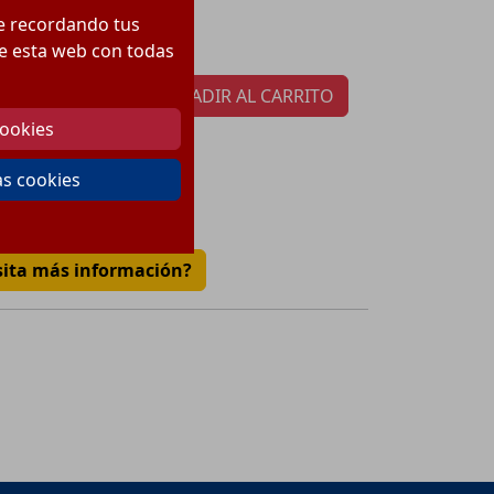
36.3
€
recio:
te recordando tus
tidad por paquete:
1
 de esta web con todas
AÑADIR AL CARRITO
cookies
as cookies
€
sita más información?