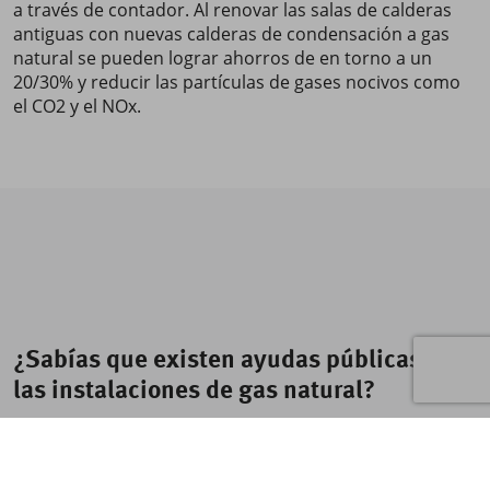
a través de contador. Al renovar las salas de calderas
antiguas con nuevas calderas de condensación a gas
natural se pueden lograr ahorros de en torno a un
20/30% y reducir las partículas de gases nocivos como
el CO2 y el NOx.
¿Sabías que existen ayudas públicas para
las instalaciones de gas natural?
La tecnología de condensación no solo utiliza el calor
que produce la combustión del gasóleo o del gas, sino
que también aprovecha ese calor que es