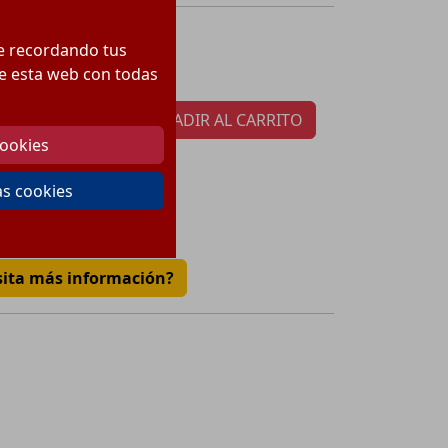
143.99
€
cio:
te recordando tus
tidad por paquete:
1
 de esta web con todas
AÑADIR AL CARRITO
cookies
as cookies
€
sita más información?