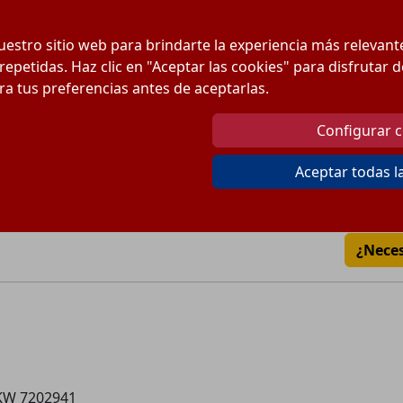
Pre
estro sitio web para brindarte la experiencia más relevan
Can
 repetidas. Haz clic en "Aceptar las cookies" para disfrutar
ura tus preferencias antes de aceptarlas.
Cantidad:
Configurar 
Envío desde
8
€
Aceptar todas l
Gratis a partir de 150
Pago 100% Seguro
¿Nece
KW 7202941