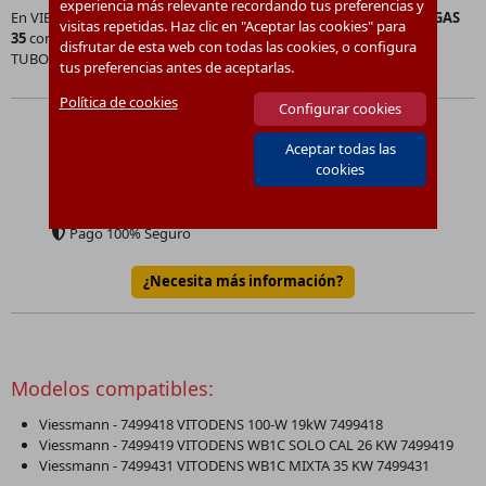
experiencia más relevante recordando tus preferencias y
En VIETEC disponemos del producto
TUBO UNION VALVULA DE GAS
visitas repetidas. Haz clic en "Aceptar las cookies" para
35
con número de referencia
7836439
.
disfrutar de esta web con todas las cookies, o configura
TUBO UNION VALVULA DE GAS 35
tus preferencias antes de aceptarlas.
Política de cookies
Configurar cookies
14.64
€
Precio:
Aceptar todas las
Cantidad por paquete:
1
cookies
Envío desde
8
€
Gratis a partir de 150€
Pago 100% Seguro
¿Necesita más información?
Modelos compatibles:
Viessmann - 7499418 VITODENS 100-W 19kW 7499418
Viessmann - 7499419 VITODENS WB1C SOLO CAL 26 KW 7499419
Viessmann - 7499431 VITODENS WB1C MIXTA 35 KW 7499431