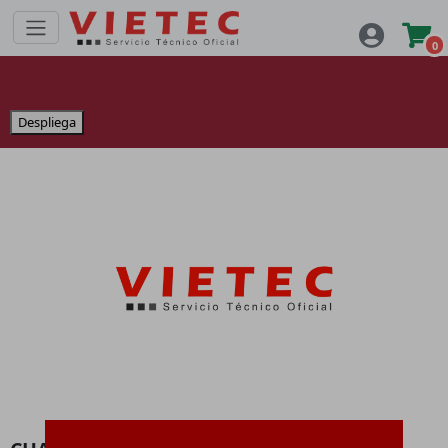
0
Despliega