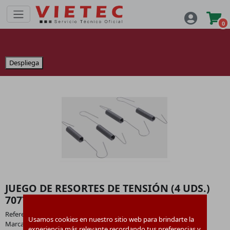
0
Despliega
JUEGO DE RESORTES DE TENSIÓN (4 UDS.)
7077973
Referencia:
7077973
Usamos cookies en nuestro sitio web para brindarte la
Marca:
Viessmann
experiencia más relevante recordando tus preferencias y