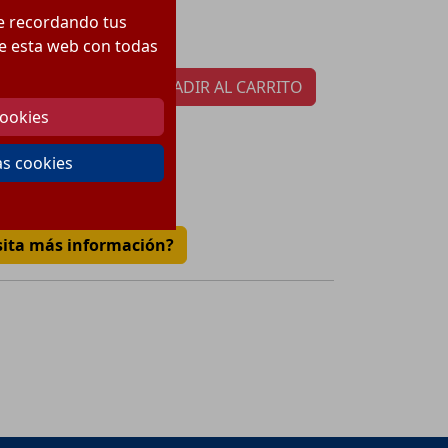
538.45
€
cio:
te recordando tus
tidad por paquete:
1
 de esta web con todas
AÑADIR AL CARRITO
cookies
as cookies
€
sita más información?