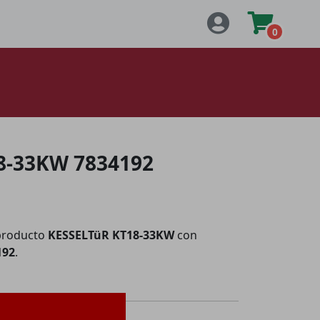
0
8-33KW 7834192
producto
KESSELTüR KT18-33KW
con
192
.