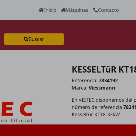
Inicio
Máquinas
Contacto
Buscar
KESSELTüR KT1
Referencia:
7834192
Marca:
Viessmann
En VIETEC disponemos del 
número de referencia
7834
Kesseltür KT18-33kW