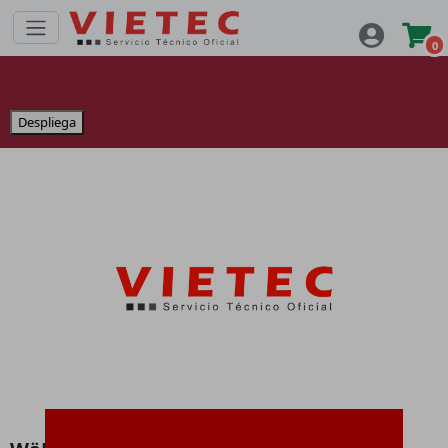
0
Despliega