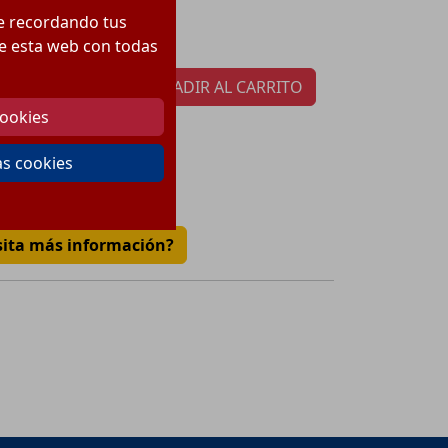
44.77
€
ecio:
te recordando tus
tidad por paquete:
1
 de esta web con todas
AÑADIR AL CARRITO
cookies
as cookies
€
sita más información?