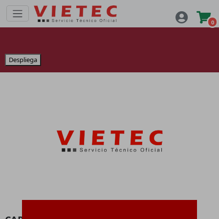
0
Despliega