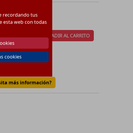
18.15
€
ecio:
te recordando tus
tidad por paquete:
1
 de esta web con todas
AÑADIR AL CARRITO
cookies
as cookies
€
sita más información?