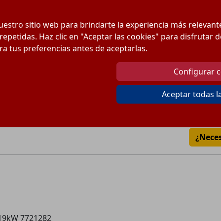
Pr
estro sitio web para brindarte la experiencia más relevan
Can
 repetidas. Haz clic en "Aceptar las cookies" para disfrutar
ura tus preferencias antes de aceptarlas.
Cantidad:
Configurar 
Envío desde
8
€
Aceptar todas l
Gratis a partir de 150
Pago 100% Seguro
¿Nece
 19kW 7721282