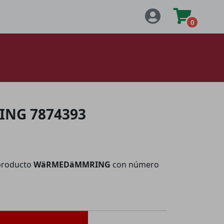
0
NG 7874393
producto
WäRMEDäMMRING
con número