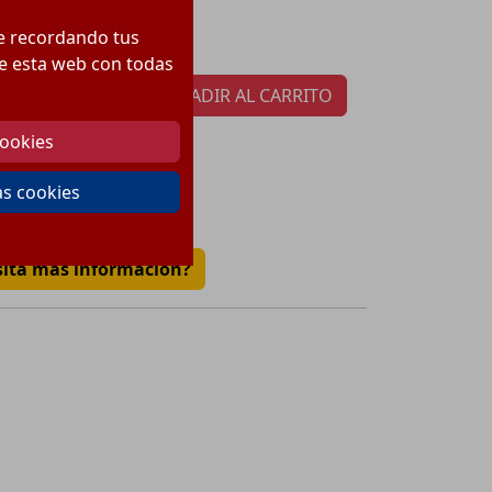
83.49
€
ecio:
te recordando tus
tidad por paquete:
1
 de esta web con todas
AÑADIR AL CARRITO
cookies
€
as cookies
sita más información?