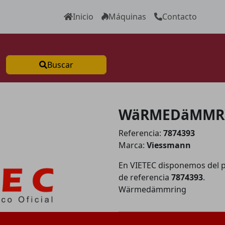
Inicio
Máquinas
Contacto
Buscar
WäRMEDäMMRI
Referencia:
7874393
Marca:
Viessmann
En VIETEC disponemos del 
de referencia
7874393
.
Wärmedämmring