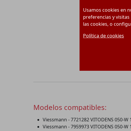
Usamos cookies en nu
preferencias y visitas
las cookies, o config
Política de cookies
Modelos compatibles:
Viessmann - 7721282 VITODENS 050-W
Viessmann - 7959973 VITODENS 050-W