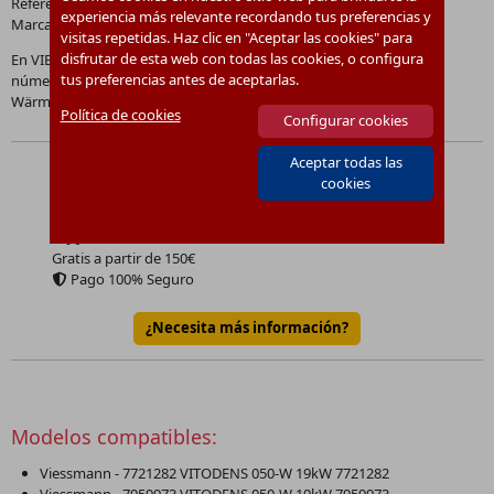
Referencia:
7874429
experiencia más relevante recordando tus preferencias y
Marca:
Viessmann
visitas repetidas. Haz clic en "Aceptar las cookies" para
disfrutar de esta web con todas las cookies, o configura
En VIETEC disponemos del producto
WäRMEDäMMBLOCK
con
tus preferencias antes de aceptarlas.
número de referencia
7874429
.
Wärmedämmblock
Política de cookies
Configurar cookies
Aceptar todas las
52.03
€
Precio:
cookies
Cantidad por paquete:
1
Envío desde
8
€
Gratis a partir de 150€
Pago 100% Seguro
¿Necesita más información?
Modelos compatibles:
Viessmann - 7721282 VITODENS 050-W 19kW 7721282
Viessmann - 7959973 VITODENS 050-W 19kW 7959973