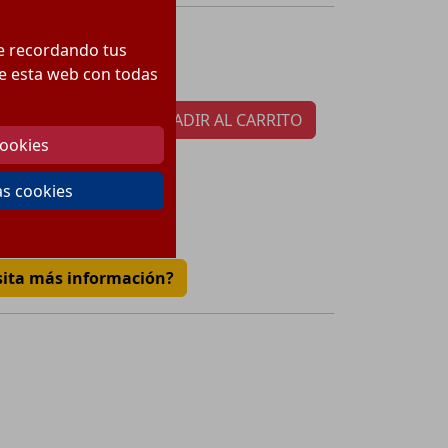
252.89
€
cio:
te recordando tus
tidad por paquete:
1
 de esta web con todas
AÑADIR AL CARRITO
cookies
as cookies
€
sita más información?