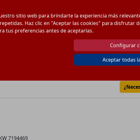
Pre
estro sitio web para brindarte la experiencia más relevan
Can
 repetidas. Haz clic en "Aceptar las cookies" para disfrutar
ura tus preferencias antes de aceptarlas.
Cantidad:
Configurar 
Envío desde
8
€
Aceptar todas l
Gratis a partir de 150
Pago 100% Seguro
¿Nece
 KW 7194469