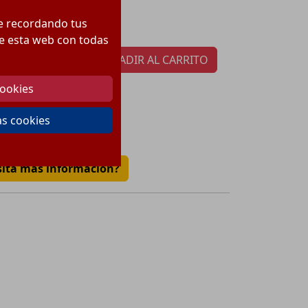
192.39
€
cio:
te recordando tus
tidad por paquete:
1
 de esta web con todas
AÑADIR AL CARRITO
cookies
€
as cookies
sita más información?