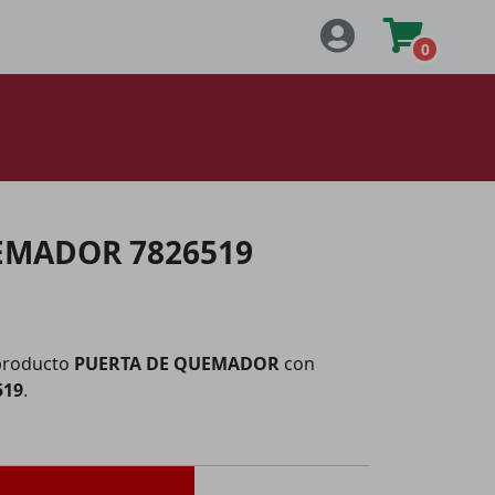
0
EMADOR 7826519
producto
PUERTA DE QUEMADOR
con
519
.