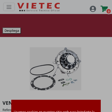
0
Despliega
VENTILADOR RADIAL NRG 7861604
Referencia:
7861604
Usamos cookies en nuestro sitio web para brindarte la