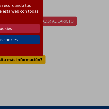
32.67
€
ecio:
te recordando tus
tidad por paquete:
1
 de esta web con todas
AÑADIR AL CARRITO
cookies
as cookies
€
sita más información?