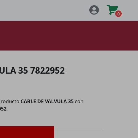
0
ULA 35 7822952
producto
CABLE DE VALVULA 35
con
952
.