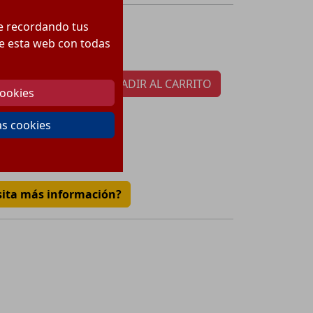
56.87
€
te recordando tus
ecio:
 de esta web con todas
tidad por paquete:
1
AÑADIR AL CARRITO
cookies
as cookies
€
sita más información?