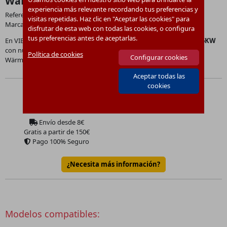
WäRMETAUSCHER WB3D 26KW 7833690
experiencia más relevante recordando tus preferencias y
Referencia:
7833690
visitas repetidas. Haz clic en "Aceptar las cookies" para
Marca:
Viessmann
disfrutar de esta web con todas las cookies, o configura
tus preferencias antes de aceptarlas.
En VIETEC disponemos del producto
WäRMETAUSCHER WB3D 26KW
con número de referencia
7833690
.
Política de cookies
Configurar cookies
Wärmetauscher WB3D 26kW
Aceptar todas las
cookies
1721.83
€
Precio:
Cantidad por paquete:
1
Envío desde
8
€
Gratis a partir de 150€
Pago 100% Seguro
¿Necesita más información?
Modelos compatibles: