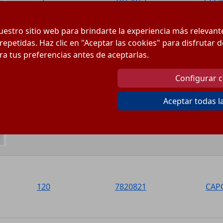
estro sitio web para brindarte la experiencia más relevan
 repetidas. Haz clic en "Aceptar las cookies" para disfrutar
ura tus preferencias antes de aceptarlas.
104
7380260
Configurar 
Aceptar todas l
108
7820254
PROGRA
120
7820821
CAP