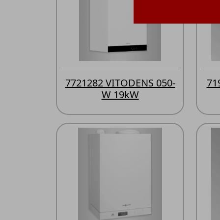
7721282 VITODENS 050-
71
W 19kW