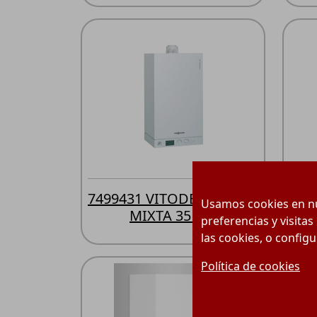
7499431 VITODENS WB1C
749
Usamos cookies en nu
MIXTA 35 KW
preferencias y visitas
las cookies, o config
Política de cookies