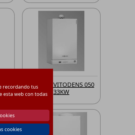
D
7202941 VITODENS 050
te recordando tus
33KW
 de esta web con todas
cookies
as cookies